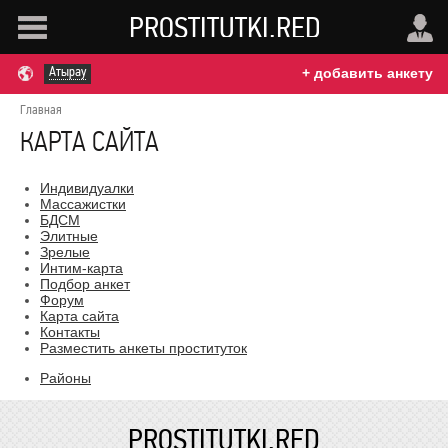
PROSTITUTKI.RED
Атырау
+ добавить анкету
Главная
КАРТА САЙТА
Индивидуалки
Массажистки
БДСМ
Элитные
Зрелые
Интим-карта
Подбор анкет
Форум
Карта сайта
Контакты
Разместить анкеты проституток
Районы
PROSTITUTKI.RED